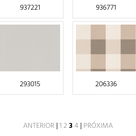
937221
936771
293015
206336
ANTERIOR
|
1
2
3
4
|
PRÓXIMA