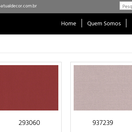
atualdecor.com.br
|
|
Home
Quem Somos
293060
937239