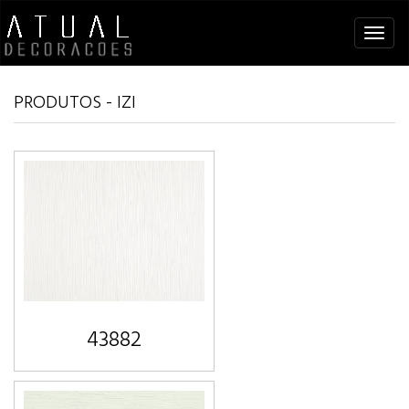
Tog
navi
PRODUTOS - IZI
43882