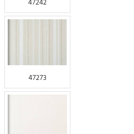
47242
47273