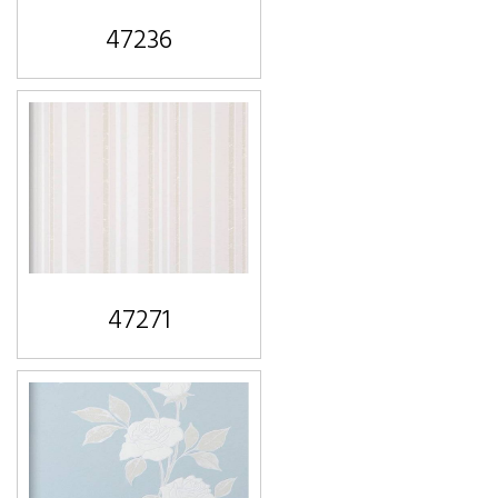
47236
47271