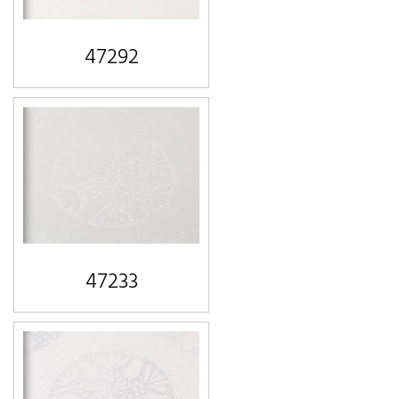
47292
47233